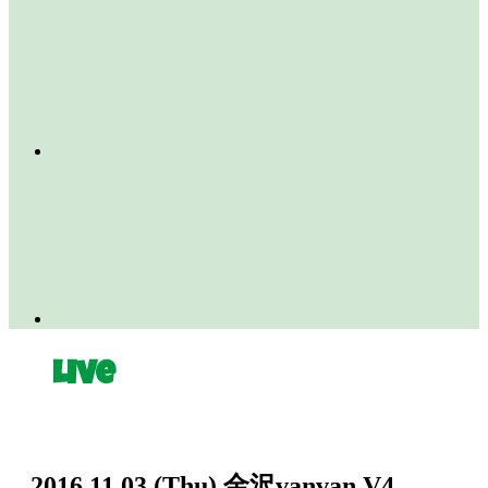
Live
2016.11.03
(Thu)
⾦沢vanvan V4