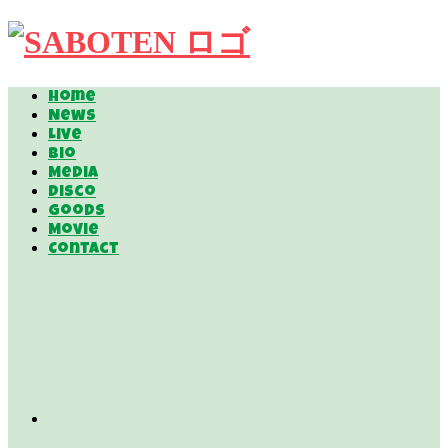
Home
News
Live
Bio
Media
Disco
Goods
Movie
Contact