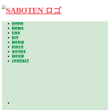
Home
News
Live
Bio
Media
Disco
Goods
Movie
Contact