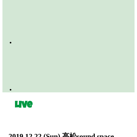
Live
2019.12.22
(Sun)
高松sound space