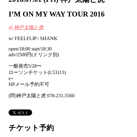
I’M ON MY WAY TOUR 2016
@ 神戸太陽と虎
w/ FEELFLIP / SHANK
open/18:00 start/18:30
adv/2500円(ドリンク別)
一般発売5/28〜
ローソンチケット(L53113)
e+
HPメール予約不可
(問)神戸太陽と虎 078-231-5560
チケット予約