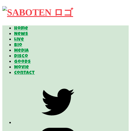
Home
News
Live
Bio
Media
Disco
Goods
Movie
Contact