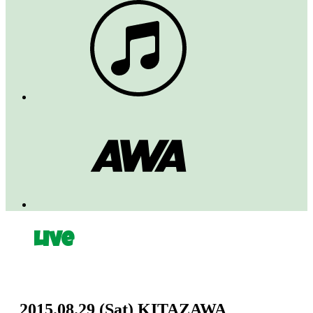
Live
2015.08.29
(Sat)
KITAZAWA