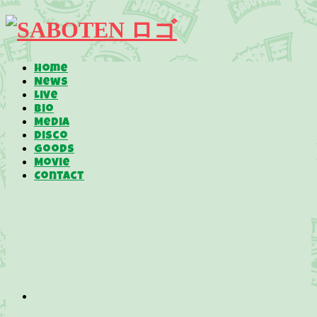
Home
News
Live
Bio
Media
Disco
Goods
Movie
Contact