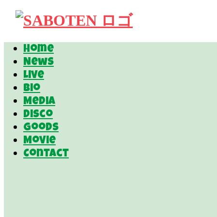
Home
News
Live
Bio
Media
Disco
Goods
Movie
Contact