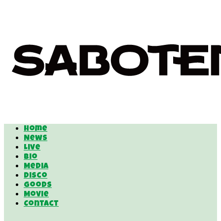
Home
News
Live
Bio
Media
Disco
Goods
Movie
Contact