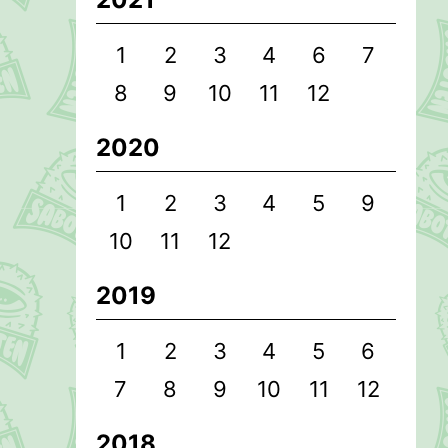
1
2
3
4
6
7
8
9
10
11
12
2020
1
2
3
4
5
9
10
11
12
2019
1
2
3
4
5
6
7
8
9
10
11
12
2018