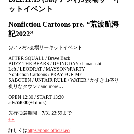
ットイベント
Nonfiction Cartoons pre. “荒波航海
記2022”
@アメ村3会場サーキットイベント
AFTER SQUALL / Brave Back
BUZZ THE BEARS / DYINGDAY / hananashi
Left / LEODRAT / MAYSON’sPARTY
Nonfiction Cartoons / PRAY FOR ME
SABOTEN / UNFAIR RULE / WATER / かずき山盛り
炙りなタウン / and more…
OPEN 12:30 / START 13:30
adv/¥4000(+1drink)
先行抽選期間 7/31 23:59まで
e＋
詳しくは
https://nonc.official.ec/