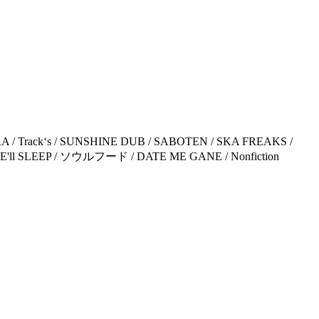
 Trackʻs / SUNSHINE DUB / SABOTEN / SKA FREAKS /
 SHE'll SLEEP / ソウルフード / DATE ME GANE / Nonfiction