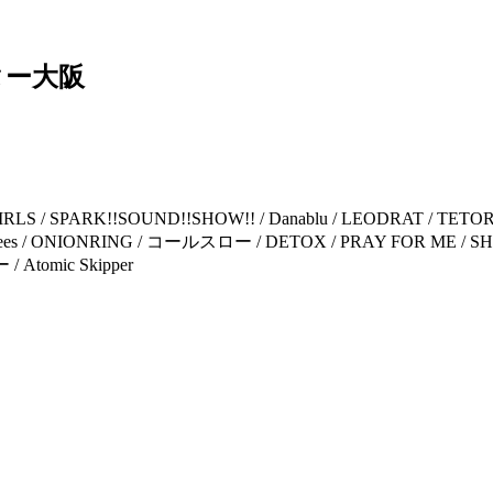
ター⼤阪
 SPARK!!SOUND!!SHOW!! / Danablu / LEODRAT / TETORA /
/ 39degrees / ONIONRING / コールスロー / DETOX / PRAY FOR ME /
tomic Skipper