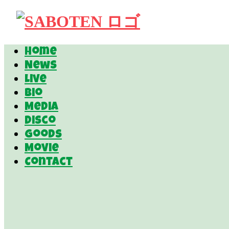
Home
News
Live
Bio
Media
Disco
Goods
Movie
Contact