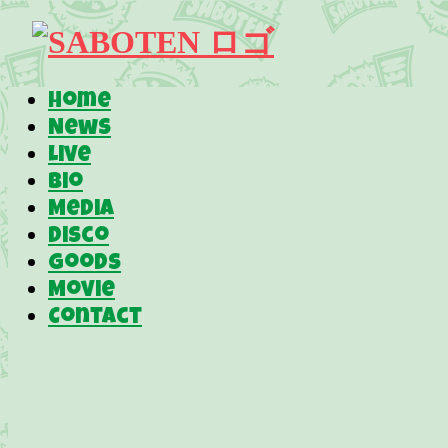
Home
News
Live
Bio
Media
Disco
Goods
Movie
Contact