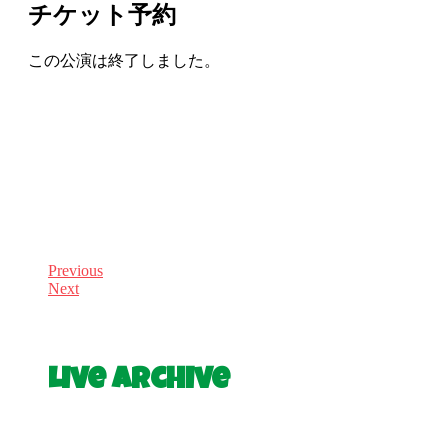
チケット予約
この公演は終了しました。
Previous
Next
Live Archive