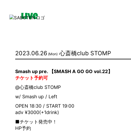
Live
News
2023.06.26
心斎橋club STOMP
(Mon)
Media
Smash up pre. 【SMASH A GO GO vol.22】
Movie
チケット予約可
@心斎橋club STOMP
w/ Smash up / Left
OPEN 18:30 / START 19:00
adv ¥3000(+1drink)
■チケット発売中！
HP予約