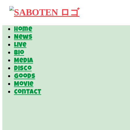
Home
News
Live
Bio
Media
Disco
Goods
Movie
Contact