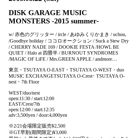
DISK GARAGE MUSIC
MONSTERS -2015 summer-
w/ 赤色のグリッター / ircle / あゆみくりかまき / uchuu,
/Goodbye holiday / ココロオークション / Suck a Stew Dry
/ CHERRY NADE 169 / DOOKIE FESTA /HOWL BE
QUIET / Halo at 四畳半 / BURNOUT SYNDROMES
/MAGIC OF LiFE / Mrs.GREEN APPLE / andmore…
東京・TSUTAYA O-EAST・TSUTAYA O-WEST・duo
MUSIC EXCHANGETSUTAYA O-Crest･ TSUTAYA O-
nest・7th Floor
WEST/duo/nest
open:11:30 / start:12:00
EAST/Crest/7th
open:12:00 / start:12:35
adv:3,500yen / door:4,000yen
※2/21会場限定販売¥2,500
※GT早割(期間限定)¥3,000