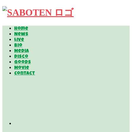
Home
News
Live
Bio
Media
Disco
Goods
Movie
Contact