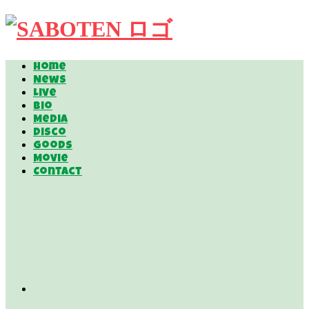
Home
News
Live
Bio
Media
Disco
Goods
Movie
Contact