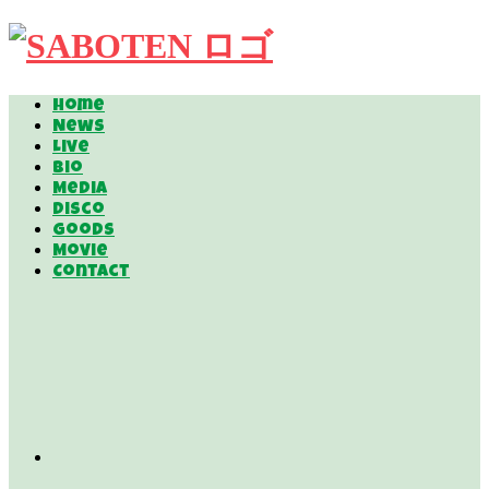
Home
News
Live
Bio
Media
Disco
Goods
Movie
Contact