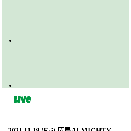
Live
2021.11.19
(Fri)
広島ALMIGHTY