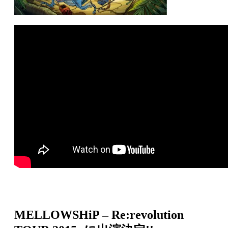
MELLOWSHiP – Re:revolution