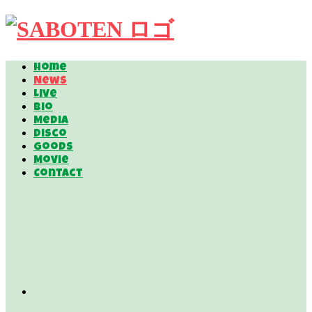
Home
News
Live
Bio
Media
Disco
Goods
Movie
Contact