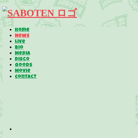
Home
News
Live
Bio
Media
Disco
Goods
Movie
Contact