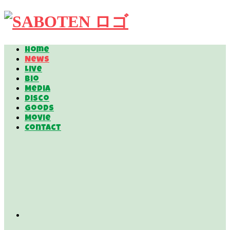
Home
News
Live
Bio
Media
Disco
Goods
Movie
Contact