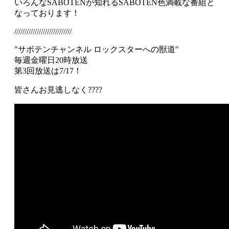
いろんなSABOTENが知れるSABOTEN色満載な番組と
なっております！
////////////////////////////
"サボテンチャンネル ロックスターへの獣道"
毎週金曜日20時放送
第3回放送は7/17！
皆さんお見逃しなく????