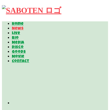
Home
News
Live
Bio
Media
Disco
Goods
Movie
Contact