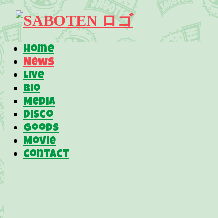
Home
News
Live
Bio
Media
Disco
Goods
Movie
Contact