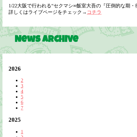
1/22大阪で行われる“セクマシ∞飯室大吾の『圧倒的な期・待・
詳しくはライブページをチェック→
コチラ
News Archive
2026
2
3
4
5
6
7
2025
1