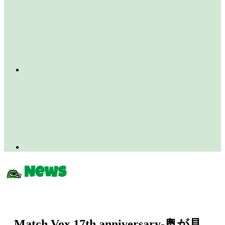
News
Match Vox 17th anniversary-奥が見