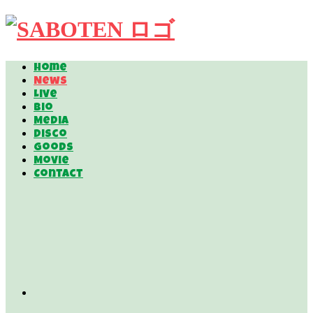
Home
News
Live
Bio
Media
Disco
Goods
Movie
Contact