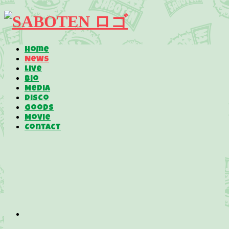
Home
News
Live
Bio
Media
Disco
Goods
Movie
Contact