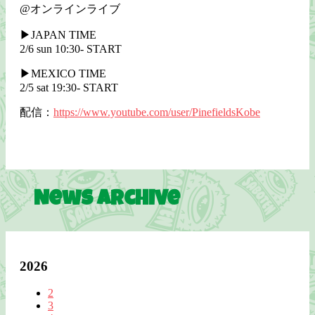
@オンラインライブ
▶JAPAN TIME
2/6 sun 10:30- START
▶MEXICO TIME
2/5 sat 19:30- START
配信：
https://www.youtube.com/user/PinefieldsKobe
News Archive
2026
2
3