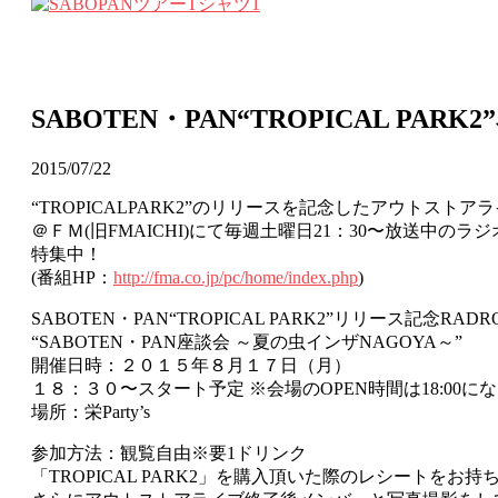
SABOTEN・PAN“TROPICAL P
2015/07/22
“TROPICALPARK2”のリリースを記念したアウトスト
＠ＦＭ(旧FMAICHI)にて毎週土曜日21：30〜放送中の
特集中！
(番組HP：
http://fma.co.jp/pc/home/index.php
)
SABOTEN・PAN“TROPICAL PARK2”リリース記念RAD
“SABOTEN・PAN座談会 ～夏の虫インザNAGOYA～”
開催日時：２０１５年８月１７日（月）
１８：３０〜スタート予定 ※会場のOPEN時間は18:00に
場所：栄Party’s
参加方法：観覧自由※要1ドリンク
「TROPICAL PARK2」を購入頂いた際のレシートを