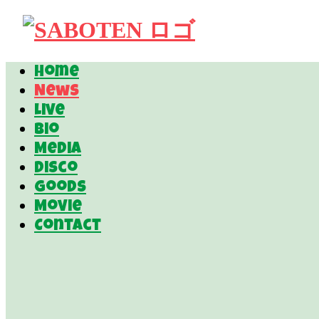
Home
News
Live
Bio
Media
Disco
Goods
Movie
Contact