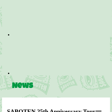
News
SABOTEN 25th Anniversary Tour一