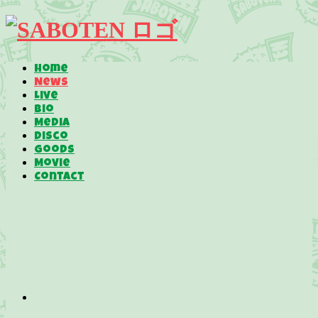
Home
News
Live
Bio
Media
Disco
Goods
Movie
Contact