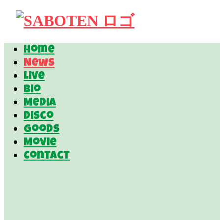
Home
News
Live
Bio
Media
Disco
Goods
Movie
Contact