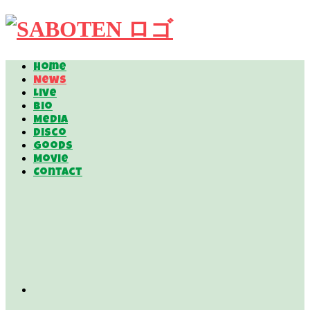
Home
News
Live
Bio
Media
Disco
Goods
Movie
Contact