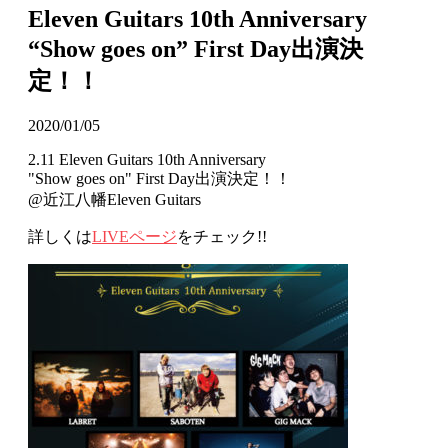
Eleven Guitars 10th Anniversary
“Show goes on” First Day出演決
定！！
2020/01/05
2.11 Eleven Guitars 10th Anniversary
"Show goes on" First Day出演決定！！
@近江八幡Eleven Guitars
詳しくは
LIVEページ
をチェック!!