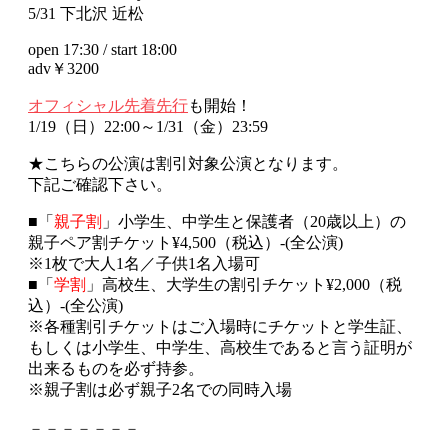
5/31 下北沢 近松
open 17:30 / start 18:00
adv￥3200
オフィシャル先着先行
も開始！
1/19（日）22:00～1/31（金）23:59
★こちらの公演は割引対象公演となります。
下記ご確認下さい。
■「
親子割
」小学生、中学生と保護者（20歳以上）の
親子ペア割チケット¥4,500（税込）-(全公演)
※1枚で大人1名／子供1名入場可
■「
学割
」高校生、大学生の割引チケット¥2,000（税
込）-(全公演)
※各種割引チケットはご入場時にチケットと学生証、
もしくは小学生、中学生、高校生であると言う証明が
出来るものを必ず持参。
※親子割は必ず親子2名での同時入場
－－－－－－－