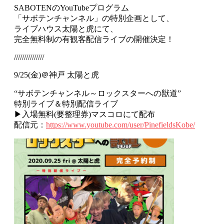
SABOTENのYouTubeプログラム
「サボテンチャンネル」の特別企画として、
ライブハウス太陽と虎にて、
完全無料制の有観客配信ライブの開催決定！
///////////////
9/25(金)＠神戸 太陽と虎
“サボテンチャンネル～ロックスターへの獣道”
特別ライブ＆特別配信ライブ
▶入場無料(要整理券)マスコロにて配布
配信元：
https://www.youtube.com/user/PinefieldsKobe/