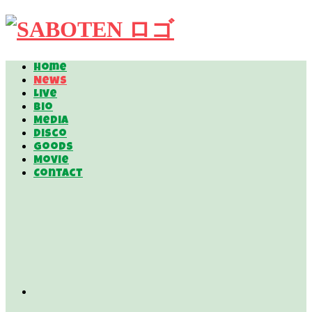
Home
News
Live
Bio
Media
Disco
Goods
Movie
Contact