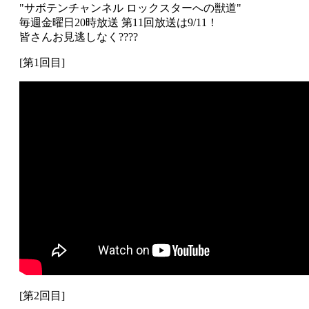
"サボテンチャンネル ロックスターへの獣道"
毎週金曜日20時放送 第11回放送は9/11！
皆さんお見逃しなく????
[第1回目]
[第2回目]