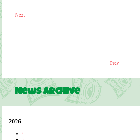
Next
Prev
News Archive
2026
2
3