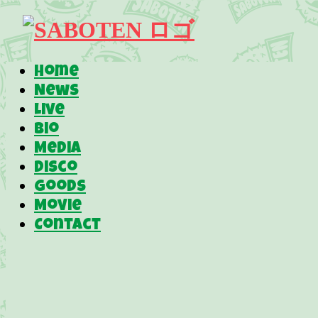
Home
News
Live
Bio
Media
Disco
Goods
Movie
Contact