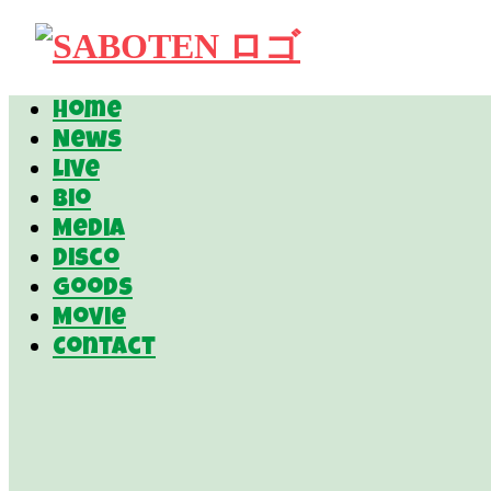
Home
News
Live
Bio
Media
Disco
Goods
Movie
Contact