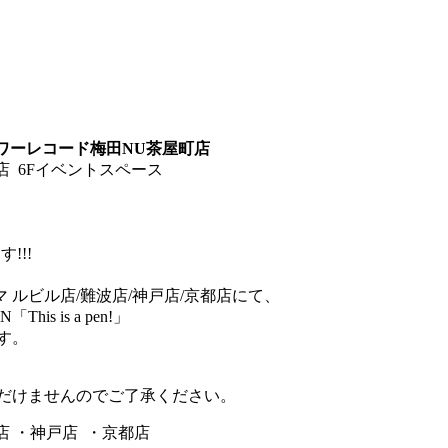
ワーレコード梅田NU茶屋町店
屋町店 6Fイベントスペース
!!!
 ルビル店/難波店/神戸店/京都店にて、
s is a pen!」
す。
だけませんのでご了承ください。
店 ・神戸店 ・京都店