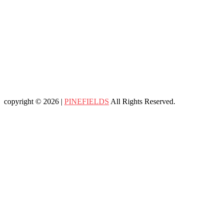
copyright © 2026 |
PINEFIELDS
All Rights Reserved.