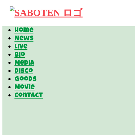
Home
News
Live
Bio
Media
Disco
Goods
Movie
Contact