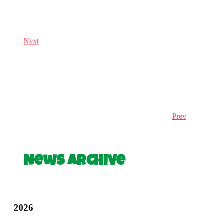
Next
Prev
News Archive
2026