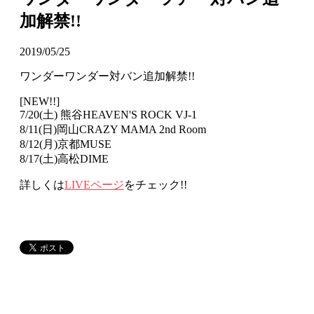
加解禁!!
2019/05/25
ワンダーワンダー対バン追加解禁!!
[NEW!!]
7/20(土) 熊谷HEAVEN'S ROCK VJ-1
8/11(日)岡山CRAZY MAMA 2nd Room
8/12(月)京都MUSE
8/17(土)高松DIME
詳しくは
LIVEページ
をチェック!!