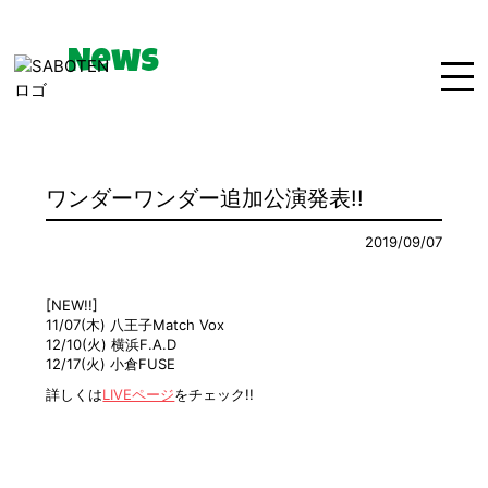
News
Home
News
Live
ワンダーワンダー追加公演発表!!
Bio
Media
Disco
2019/09/07
Goods
Movie
Contact
[NEW!!]
11/07(木) 八王子Match Vox
12/10(火) 横浜F.A.D
12/17(火) 小倉FUSE
詳しくは
LIVEページ
をチェック!!