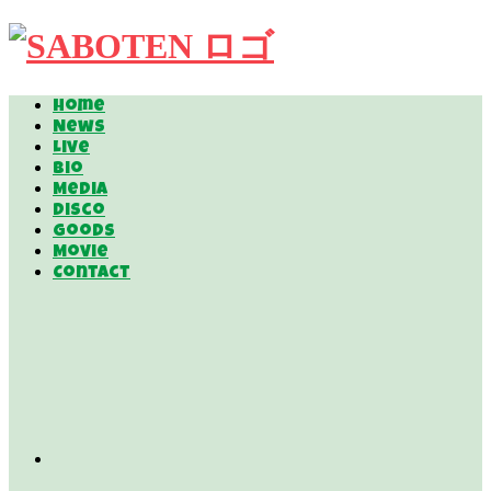
Home
News
Live
Bio
Media
Disco
Goods
Movie
Contact