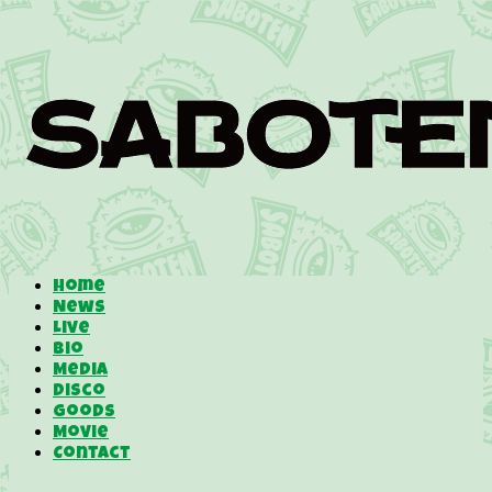
Home
News
Live
Bio
Media
Disco
Goods
Movie
Contact