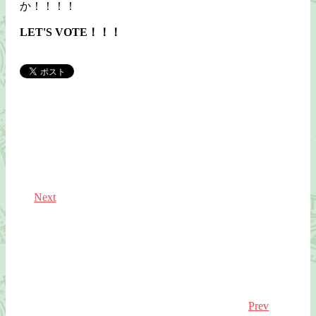
か！！！！
LET'S VOTE！！！
Next
Prev