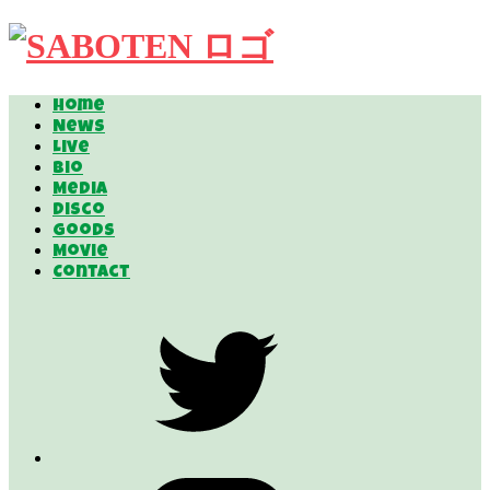
Home
News
Live
Bio
Media
Disco
Goods
Movie
Contact