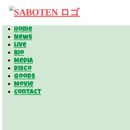
Home
News
Live
Bio
Media
Disco
Goods
Movie
Contact