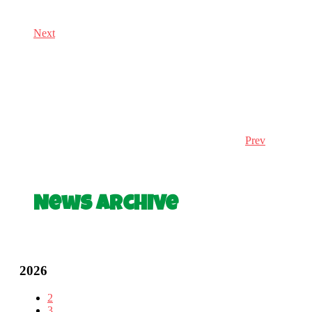
Next
Prev
News Archive
2026
2
3