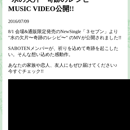
MUSIC VIDEO公開!!
2016/07/09
8/1 会場&通販限定発売のNewSingle「３セブン」より
"水の欠片〜奇跡のレシピ〜" のMVが公開されました!!
SABOTENメンバーが、祈りを込めて奇跡を起こした
い。そんな想い込めた感動作。
あなたの家族や恋人、友人にもぜひ届けてください♪
今すぐチェック!!