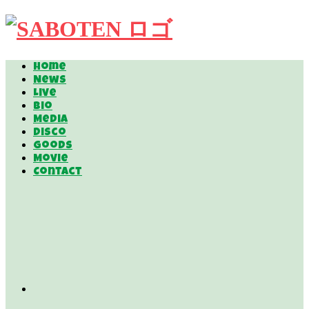
Home
News
Live
Bio
Media
Disco
Goods
Movie
Contact