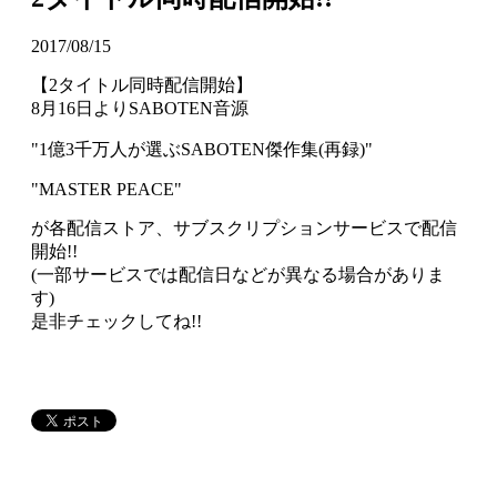
2017/08/15
【2タイトル同時配信開始】
8月16日よりSABOTEN音源
"1億3千万人が選ぶSABOTEN傑作集(再録)"
"MASTER PEACE"
が各配信ストア、サブスクリプションサービスで配信
開始!!
(一部サービスでは配信日などが異なる場合がありま
す)
是非チェックしてね!!