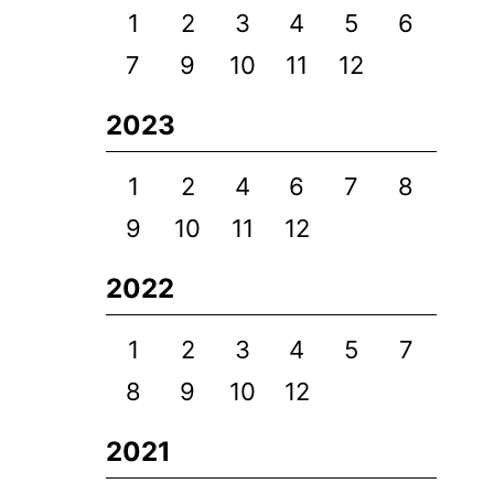
1
2
3
4
5
6
7
9
10
11
12
2023
1
2
4
6
7
8
9
10
11
12
2022
1
2
3
4
5
7
8
9
10
12
2021