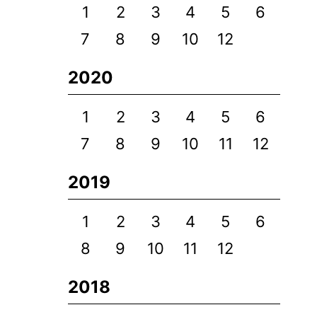
1
2
3
4
5
6
7
8
9
10
12
2020
1
2
3
4
5
6
7
8
9
10
11
12
2019
1
2
3
4
5
6
8
9
10
11
12
2018