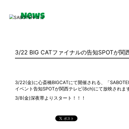
News
News
3/22 BIG CATファイナルの告知SPOT
Media
Movie
3/22(金)に心斎橋BIGCATにて開催される、「SABOTEN W
イベント告知SPOTが関西テレビ(8ch)にて放映されま
3/8(金)深夜帯よりスタート！！！