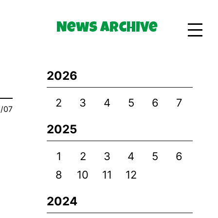
News Archive
Bio
2026
Goods
2
3
4
5
6
7
/07
2025
1
2
3
4
5
6
8
10
11
12
2024