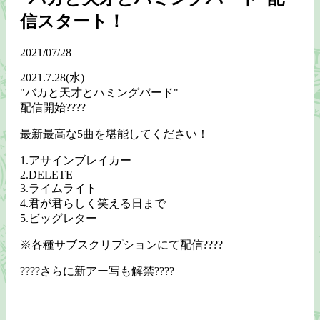
信スタート！
2021/07/28
2021.7.28(水)
"バカと天才とハミングバード"
配信開始????
最新最高な5曲を堪能してください！
1.アサインブレイカー
2.DELETE
3.ライムライト
4.君が君らしく笑える日まで
5.ビッグレター
※各種サブスクリプションにて配信????
????さらに新アー写も解禁????