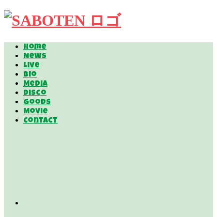
Home
News
Live
Bio
Media
Disco
Goods
Movie
Contact