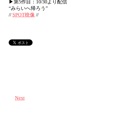
▶第5作目：10/30より配信
“みらいへ帰ろう”
//
SPOT映像
//
Next