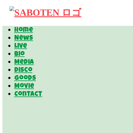
Home
News
Live
Bio
Media
Disco
Goods
Movie
Contact