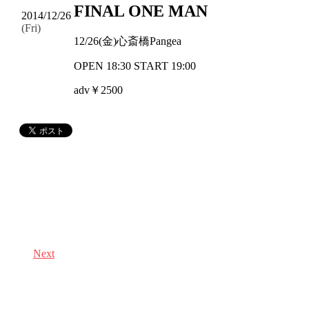
FINAL ONE MAN
2014/12/26
(Fri)
12/26(金)心斎橋Pangea
OPEN 18:30 START 19:00
adv￥2500
Next