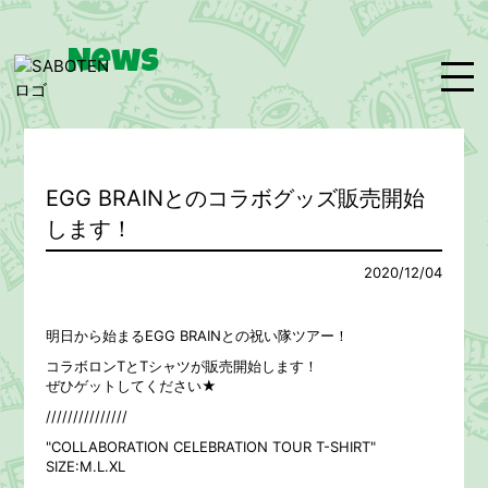
News
Home
News
Live
EGG BRAINとのコラボグッズ販売開始
Bio
Media
Disco
します！
Goods
Movie
Contact
2020/12/04
明日から始まるEGG BRAINとの祝い隊ツアー！
コラボロンTとTシャツが販売開始します！
ぜひゲットしてください★
///////////////
"COLLABORATION CELEBRATION TOUR T-SHIRT"
SIZE:M.L.XL