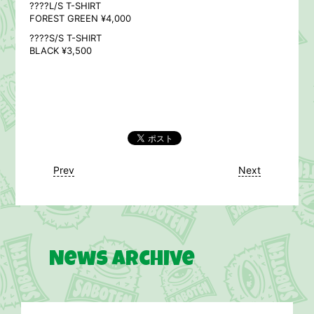
????L/S T-SHIRT
FOREST GREEN ¥4,000
????S/S T-SHIRT
BLACK ¥3,500
Prev
Next
News Archive