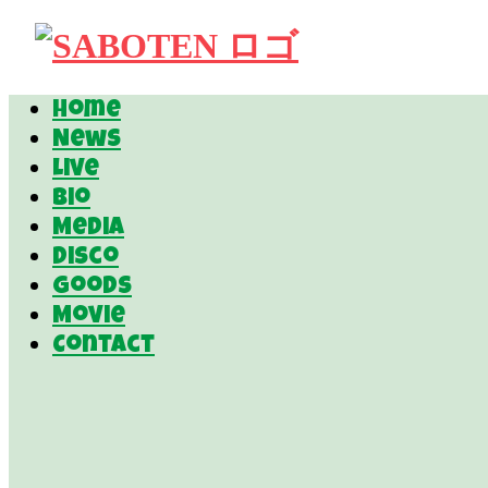
Home
News
Live
Bio
Media
Disco
Goods
Movie
Contact