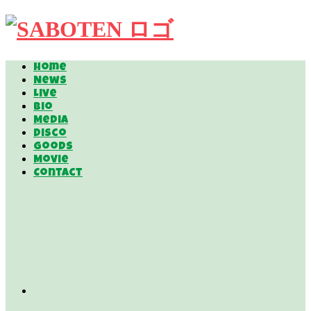
Home
News
Live
Bio
Media
Disco
Goods
Movie
Contact