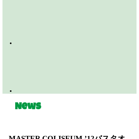
News
MASTER COLISEUM ’12バスタオ