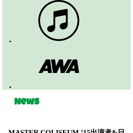
News
MASTER COLISEUM ’15出演者&日