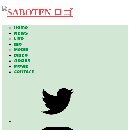
Home
News
Live
Bio
Media
Disco
Goods
Movie
Contact